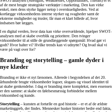
SWOT-analysen (Strengths, Weaknesses, Opportunities, Threats) er et
af de mest brugte strategiske værktøjer i marketing. Den kan virke
enkel, men dens styrke ligger netop i overskueligheden. Ved at
kortlægge virksomhedens interne styrker og svagheder samt de
eksterne muligheder og trusler, får man et klart billede af, hvor
indsatsen bør lægges.
I en digital verden, hvor data kan virke overvældende, hjælper SWOT-
analysen med at skabe overblik og prioritere. Den tvinger
virksomheder til at stille de grundlæggende spørgsmål: Hvad gør vi
godt? Hvor halter vi? Hvilke trends kan vi udnytte? Og hvad skal vi
være på vagt over for?
Branding og storytelling – gamle dyder i
nye klæder
Branding er ikke et nyt fænomen. Allerede i begyndelsen af det 20.
århundrede brugte virksomheder logoer, slogans og visuel identitet til
at skabe genkendelse. I dag er branding mere komplekst, men essensen
er den samme: at skabe en følelsesmæssig forbindelse mellem
virksomhed og kunde.
Storytelling
– kunsten at fortælle en god historie – er et af de ældste
marketinggreb, der findes. Mennesker husker historier bedre end fakta,