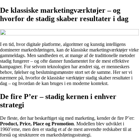
De klassiske marketingværktøjer – og
hvorfor de stadig skaber resultater i dag
I en tid, hvor digitale platforme, algoritmer og kunstig intelligens
dominerer markedsføringen, kan de klassiske marketingværktøjer virke
gammeldags. Men sandheden er, at mange af de traditionelle metoder
stadig fungerer – og ofte danner fundamentet for de mest effektive
kampagner. For selvom teknologien har ændret sig, er menneskers
behov, følelser og beslutningsmønstre stort set de samme. Her ser vi
nærmere på, hvorfor de klassiske værktøjer stadig skaber resultater i
dag – og hvordan de kan bruges i en moderne kontekst.
De fire P’er – stadig kernen i enhver
strategi
De fleste, der har beskæftiget sig med marketing, kender de fire P’er:
Product, Price, Place og Promotion
. Modellen blev udviklet i
1960’erne, men den er stadig et af de mest anvendte redskaber til at
forstå og strukturere en markedsføringsstrategi.