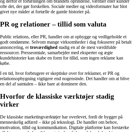
og derfor er fortællingen om brandets oprindelse, værdier eller kunder
ofte det, der gør forskellen. Sociale medier og videoformater har blot
givet nye måder at fortælle de gamle historier på.
PR og relationer – tillid som valuta
Public relations, eller PR, handler om at opbygge og vedligeholde et
godt omdømme. Selvom mange virksomheder i dag fokuserer på betalt
annoncering, er
troværdighed
stadig en af de mest værdifulde
ressourcer. Presseomtale, samarbejder med eksperter og ægte
kundehistorier kan skabe en form for tillid, som ingen reklame kan
købe.
I en tid, hvor forbrugere er skeptiske over for reklamer, er PR og
relationsopbygning vigtigere end nogensinde. Det handler om at blive
en del af samtalen – ikke bare at dominere den.
Hvorfor de klassiske værktøjer stadig
virker
De klassiske marketingværktøjer har overlevet, fordi de bygger på
menneskelig adfærd – ikke på teknologi. De handler om behov,
motivation, tillid og kommunikation. Digitale platforme kan forstærke