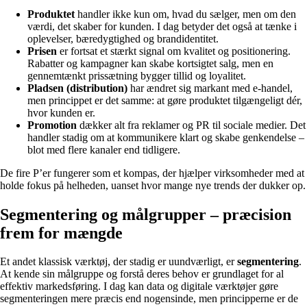
Produktet
handler ikke kun om, hvad du sælger, men om den
værdi, det skaber for kunden. I dag betyder det også at tænke i
oplevelser, bæredygtighed og brandidentitet.
Prisen
er fortsat et stærkt signal om kvalitet og positionering.
Rabatter og kampagner kan skabe kortsigtet salg, men en
gennemtænkt prissætning bygger tillid og loyalitet.
Pladsen (distribution)
har ændret sig markant med e-handel,
men princippet er det samme: at gøre produktet tilgængeligt dér,
hvor kunden er.
Promotion
dækker alt fra reklamer og PR til sociale medier. Det
handler stadig om at kommunikere klart og skabe genkendelse –
blot med flere kanaler end tidligere.
De fire P’er fungerer som et kompas, der hjælper virksomheder med at
holde fokus på helheden, uanset hvor mange nye trends der dukker op.
Segmentering og målgrupper – præcision
frem for mængde
Et andet klassisk værktøj, der stadig er uundværligt, er
segmentering
.
At kende sin målgruppe og forstå deres behov er grundlaget for al
effektiv markedsføring. I dag kan data og digitale værktøjer gøre
segmenteringen mere præcis end nogensinde, men principperne er de